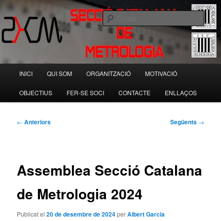
Aneu
Societat Catalana de Tecnologia
al
Cerca
contingut
principal
Secció Catalana de Metrologia
Menú
INICI
QUI SOM
ORGANITZACIÓ
MOTIVACIÓ
principal
OBJECTIUS
FER-SE SOCI
CONTACTE
ENLLAÇOS
Navegació
←
Anteriors
Següents
→
per
les
entrades
Assemblea Secció Catalana
de Metrologia 2024
Publicat el
20 de desembre de 2024
per
Albert Garcia