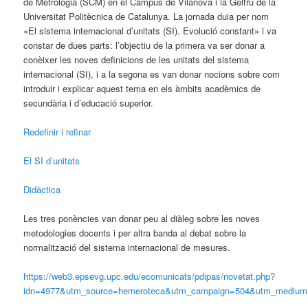
de Metrologia (SCM) en el Campus de Vilanova i la Geltrú de la
Universitat Politècnica de Catalunya. La jornada duia per nom
«El sistema internacional d’unitats (SI). Evolució constant» i va
constar de dues parts: l’objectiu de la primera va ser donar a
conèixer les noves definicions de les unitats del sistema
internacional (SI), i a la segona es van donar nocions sobre com
introduir i explicar aquest tema en els àmbits acadèmics de
secundària i d’educació superior.
Redefinir i refinar
El SI d’unitats
Didàctica
Les tres ponències van donar peu al diàleg sobre les noves
metodologies docents i per altra banda al debat sobre la
normalització del sistema internacional de mesures.
https://web3.epsevg.upc.edu/ecomunicats/pdipas/novetat.php?
idn=4977&utm_source=hemeroteca&utm_campaign=504&utm_medium