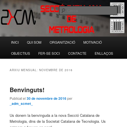
Aneu
Aneu
Societat Catalana de Tecnologia
al
al
Cerca
contingut
contingut
principal
secundari
Secció Catalana de Metrologia
Menú
INICI
QUI SOM
ORGANITZACIÓ
MOTIVACIÓ
principal
OBJECTIUS
FER-SE SOCI
CONTACTE
ENLLAÇOS
ARXIU MENSUAL:
NOVEMBRE DE 2016
Benvinguts!
Publicat el
30 de novembre de 2016
per
_adm_scmet_
Us donem la benvinguda a la nova Secció Catalana de
Metrologia, dins de la Societat Catalana de Tecnologia. Us