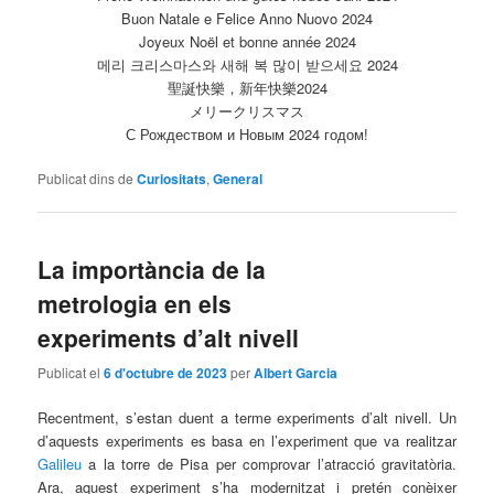
Buon Natale e Felice Anno Nuovo 2024
Joyeux Noël et bonne année 2024
메리 크리스마스와 새해 복 많이 받으세요 2024
聖誕快樂，新年快樂2024
メリークリスマス
С Рождеством и Новым 2024 годом!
Publicat dins de
Curiositats
,
General
La importància de la
metrologia en els
experiments d’alt nivell
Publicat el
6 d'octubre de 2023
per
Albert Garcia
Recentment, s’estan duent a terme experiments d’alt nivell. Un
d’aquests experiments es basa en l’experiment que va realitzar
Galileu
a la torre de Pisa per comprovar l’atracció gravitatòria.
Ara, aquest experiment s’ha modernitzat i pretén conèixer