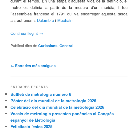
durant el temps. En una etapa d’aquesta vida de la definició, el
metre es definia a partir de la mesura d’un meridià, i fou
l’assemblea francesa el 1791 qui va encarregar aquesta tasca
als astrònoms
Delambre
i
Mechain
.
Continua llegint
→
Publicat dins de
Curiositats
,
General
Navegació
←
Entrades més antigues
per
les
entrades
ENTRADES RECENTS
Butlletí de metrologia número 8
Pòster del dia mundial de la metrologia 2026
Celebració del dia mundial de la metrologia 2026
Vocals de metrologia presenten ponències al Congrés
espanyol de Metrologia
Felicitació festes 2025