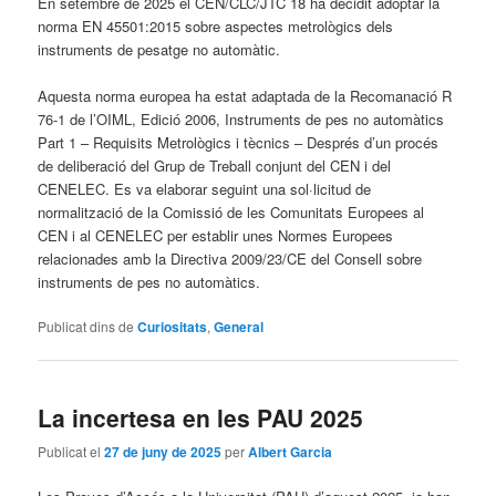
En setembre de 2025 el CEN/CLC/JTC 18 ha decidit adoptar la
norma EN 45501:2015 sobre aspectes metrològics dels
instruments de pesatge no automàtic.
Aquesta norma europea ha estat adaptada de la Recomanació R
76-1 de l’OIML, Edició 2006, Instruments de pes no automàtics
Part 1 – Requisits Metrològics i tècnics – Després d’un procés
de deliberació del Grup de Treball conjunt del CEN i del
CENELEC. Es va elaborar seguint una sol·licitud de
normalització de la Comissió de les Comunitats Europees al
CEN i al CENELEC per establir unes Normes Europees
relacionades amb la Directiva 2009/23/CE del Consell sobre
instruments de pes no automàtics.
Publicat dins de
Curiositats
,
General
La incertesa en les PAU 2025
Publicat el
27 de juny de 2025
per
Albert Garcia