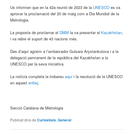
Us informen que en la 42a reunió de 2023 de la
UNESCO
es va
aprovar la proclamació del 20 de maig com a Dia Mundial de la
Metrologia.
La proposta de proclamar el
DMM
la va presentar el
Kazakhstan
,
i va rebre el suport de 43 nacions més.
Des d’aquí agraïm a l’ambaixador Gulsara Arystankulova i a la
delegació permanent de la república del Kazakhstan a la
UNESCO per la seva iniciativa.
La notícia completa la trobareu
aquí
i la resolució de la UNESCO
en aquest
enllaç
.
Secció Catalana de Metrologia
Publicat dins de
Curiositats
,
General