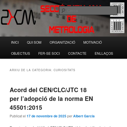
Aneu
Aneu
Societat Catalana de Tecnologia
al
al
Cerca
contingut
contingut
principal
secundari
Secció Catalana de Metrologia
Menú
INICI
QUI SOM
ORGANITZACIÓ
MOTIVACIÓ
principal
OBJECTIUS
FER-SE SOCI
CONTACTE
ENLLAÇOS
ARXIU DE LA CATEGORIA:
CURIOSITATS
Acord del CEN/CLC/JTC 18
per l’adopció de la norma EN
45501:2015
Publicat el
17 de novembre de 2025
per
Albert Garcia