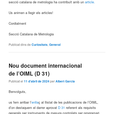
secció catalana de metrologia ha contribuït amb un
article.
Us animen a llegir els articles!
Cordialment
Secció Catalana de Metrologia
Publicat dins de
Curiositats
,
General
Nou document internacional
de l’OIML (D 31)
Publicat el
11 d'abril de 2024
per
Albert Garcia
Benvolguts,
us fem arribar l’
enlla
ç al llistat de les publicacions de l’OIML,
d’on destaquem el darrer aprovat
D 31
referent als requisits
generals per instruments de mesura controlats per programari.