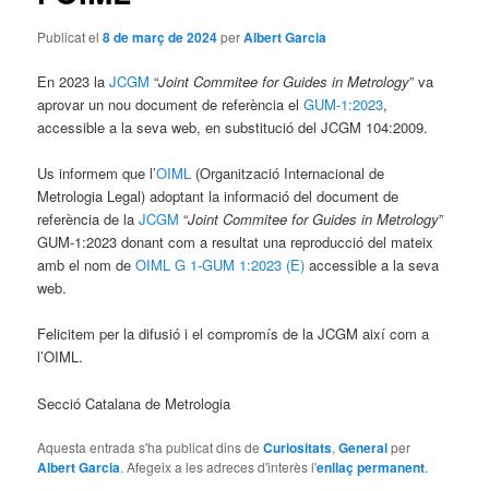
Publicat el
8 de març de 2024
per
Albert Garcia
En 2023 la
JCGM
“
Joint Commitee for Guides in Metrology
” va
aprovar un nou document de referència el
GUM-1:2023
,
accessible a la seva web, en substitució del JCGM 104:2009.
Us informem que l’
OIML
(Organització Internacional de
Metrologia Legal) adoptant la informació del document de
referència de la
JCGM
“
Joint Commitee for Guides in Metrology
”
GUM-1:2023 donant com a resultat una reproducció del mateix
amb el nom de
OIML G 1-GUM 1:2023 (E)
accessible a la seva
web.
Felicitem per la difusió i el compromís de la JCGM així com a
l’OIML.
Secció Catalana de Metrologia
Aquesta entrada s'ha publicat dins de
Curiositats
,
General
per
Albert Garcia
. Afegeix a les adreces d'interès l'
enllaç permanent
.