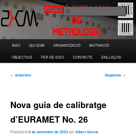
Aneu
Societat Catalana de Tecnologia
al
Cerca
contingut
principal
Secció Catalana de Metrologia
Menú
INICI
QUI SOM
ORGANITZACIÓ
MOTIVACIÓ
principal
OBJECTIUS
FER-SE SOCI
CONTACTE
ENLLAÇOS
Navegació
←
Anteriors
Següents
→
per
les
entrades
Nova guia de calibratge
d’EURAMET No. 26
Publicat el
6 de setembre de 2023
per
Albert Garcia