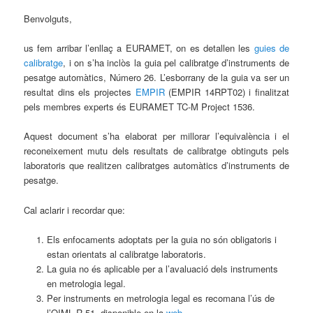
Benvolguts,
us fem arribar l’enllaç a EURAMET, on es detallen les
guies de
calibratge
, i on s’ha inclòs la guia pel calibratge d’instruments de
pesatge automàtics, Número 26. L’esborrany de la guia va ser un
resultat dins els projectes
EMPIR
(EMPIR 14RPT02) i finalitzat
pels membres experts és EURAMET TC-M Project 1536.
Aquest document s’ha elaborat per millorar l’equivalència i el
reconeixement mutu dels resultats de calibratge obtinguts pels
laboratoris que realitzen calibratges automàtics d’instruments de
pesatge.
Cal aclarir i recordar que:
Els enfocaments adoptats per la guia no són obligatoris i
estan orientats al calibratge laboratoris.
La guia no és aplicable per a l’avaluació dels instruments
en metrologia legal.
Per instruments en metrologia legal es recomana l’ús de
l’OIML R 51, disponible en la
web
.